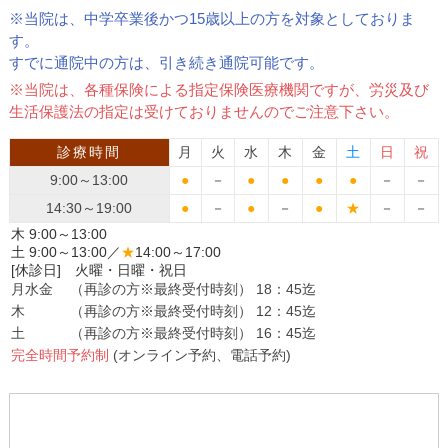
※当院は、中学卒業後かつ15歳以上の方を対象としておりま
す。
すでに通院中の方は、引き続き通院可能です。
※当院は、各種保険による指定保険医療機関ですが、労災及び
生活保護法の指定は受けておりませんのでご注意下さい。
診療時間
月
火
水
木
金
土
日
祝
9:00～13:00
●
－
●
●
●
●
－
－
14:30～19:00
●
－
●
－
●
★
－
－
木 9:00～13:00
土 9:00～13:00／
★
14:00～17:00
[休診日] 火曜・日曜・祝日
月水金
（再診の方※最終受付時刻） 18：45迄
木
（再診の方※最終受付時刻） 12：45迄
土
（再診の方※最終受付時刻） 16：45迄
完全時間予約制
(オンライン予約、電話予約)